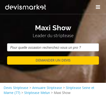
Maxi Show
Leader du striptease
Devis Striptease
>
Annuaire Striptease
>
Striptease Seine et
Marne (77)
>
Striptease Melun
>
Maxi Show