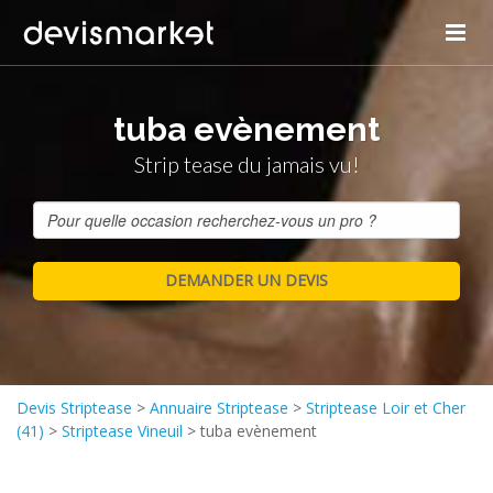
tuba evènement
Strip tease du jamais vu!
Devis Striptease
>
Annuaire Striptease
>
Striptease Loir et Cher
(41)
>
Striptease Vineuil
>
tuba evènement