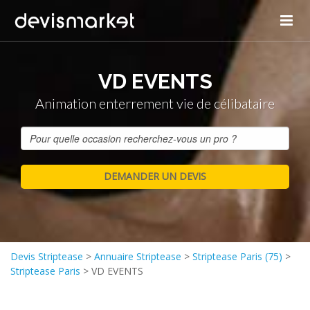
VD EVENTS
Animation enterrement vie de célibataire
Devis Striptease
>
Annuaire Striptease
>
Striptease Paris (75)
>
Striptease Paris
>
VD EVENTS